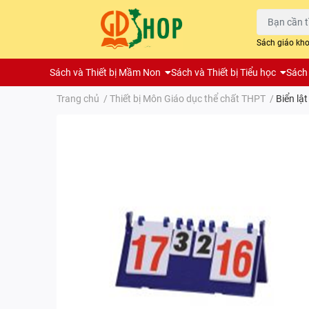
Sách giáo kh
Sách và Thiết bị Mầm Non
Sách và Thiết bị Tiểu học
Sách 
Trang chủ
/
Thiết bị Môn Giáo dục thể chất THPT
/
Biển lật