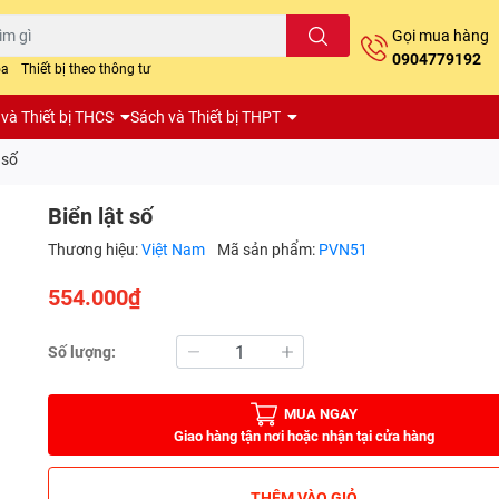
Gọi mua hàng
0904779192
oa
Thiết bị theo thông tư
và Thiết bị THCS
Sách và Thiết bị THPT
 số
Biển lật số
Thương hiệu:
Việt Nam
Mã sản phẩm:
PVN51
554.000₫
Số lượng:
MUA NGAY
Giao hàng tận nơi hoặc nhận tại cửa hàng
THÊM VÀO GIỎ